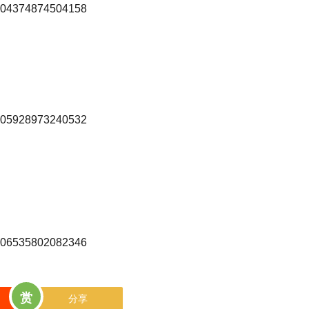
17304374874504158
17305928973240532
17306535802082346
赏
分享