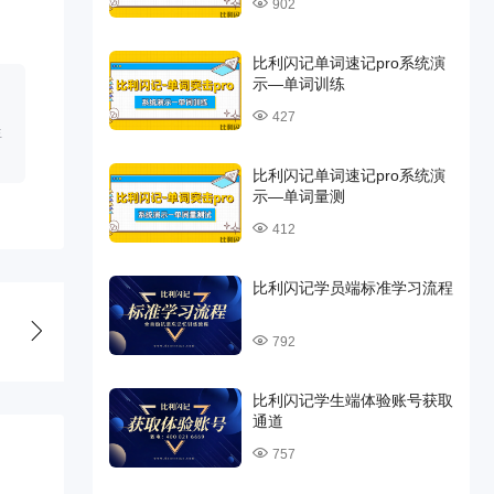
902
比利闪记单词速记pro系统演
示—单词训练
427
生
比利闪记单词速记pro系统演
示—单词量测
412
比利闪记学员端标准学习流程
792
比利闪记学生端体验账号获取
通道
757