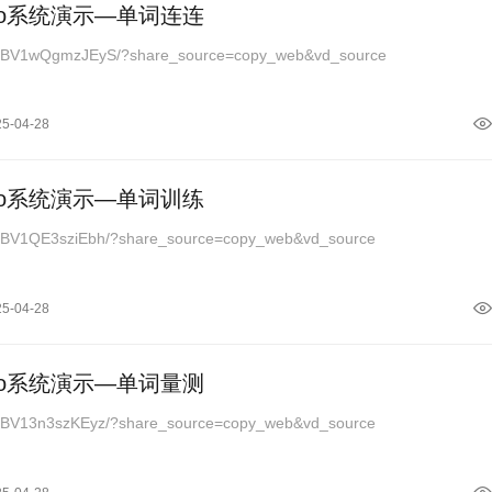
ro系统演示—单词连连
ideo/BV1wQgmzJEyS/?share_source=copy_web&vd_source
25-04-28
ro系统演示—单词训练
ideo/BV1QE3sziEbh/?share_source=copy_web&vd_source
25-04-28
ro系统演示—单词量测
ideo/BV13n3szKEyz/?share_source=copy_web&vd_source