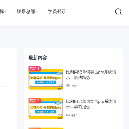
标
联系总部
学员登录
最新内容
比利闪记单词突击pro系统演
示—语法精炼
705
比利闪记单词突击pro系统演
示—学习报告
447